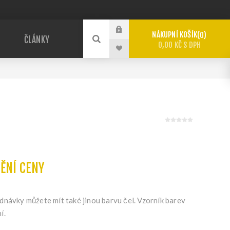
NÁKUPNÍ KOŠÍK
0
ČLÁNKY
0,00 KČ S DPH
TĚNÍ CENY
dnávky můžete mít také jinou barvu čel. Vzorník barev
í.