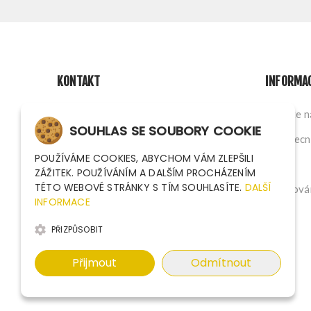
KONTAKT
INFORMA
Na Nivách 1339/4, Ostrava CZ
Napište 
SOUHLAS SE SOUBORY COOKIE
sales@argutec.eu
Všeobecn
POUŽÍVÁME COOKIES, ABYCHOM VÁM ZLEPŠILI
+420 703 141 903
O nás
ZÁŽITEK. POUŽÍVÁNÍM A DALŠÍM PROCHÁZENÍM
TÉTO WEBOVÉ STRÁNKY S TÍM SOUHLASÍTE.
DALŠÍ
+420 703 141 903
Zpracován
INFORMACE
PŘIZPŮSOBIT
Přijmout
Odmítnout