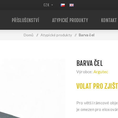
PŘÍSLUŠENSTVÍ
ATYPICKÉ PRODUKTY
KONTAKT
Domů
/
Atypické produkty
/
Barva čel
BARVA ČEL
Výrobce:
Argutec
VOLAT PRO ZJIŠ
Pro větší rámcové obje
je omezen pro eloxován