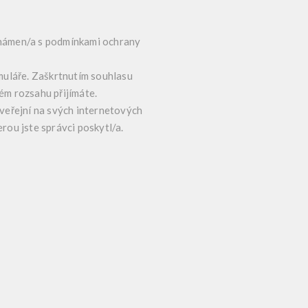
známen/a s podmínkami ochrany
muláře. Zaškrtnutím souhlasu
ém rozsahu přijímáte.
veřejní na svých internetových
rou jste správci poskytl/a.