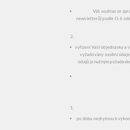
Váš souhlas se zpraco
newsletterů) podle čl. 6 od
vyřízení Vaší objednávky a 
vyžadovány osobní údaje,
údajů je nutným požadavkem
po dobu nezbytnou k výkonu