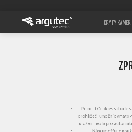
KRYTY KAMER
ZP
Pomocí Cookies si bude vá
prohlížeči umožní pamatov
uložení hesla pro automati
Nám umožňuje použív