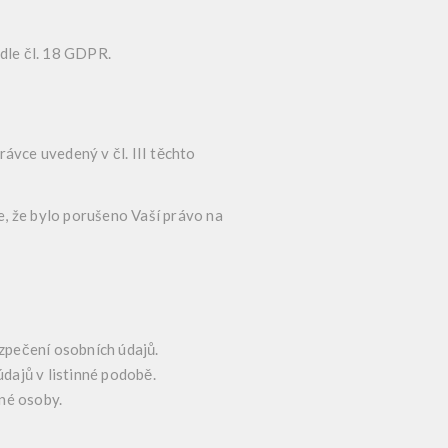
dle čl. 18 GDPR.
ávce uvedený v čl. III těchto
e, že bylo porušeno Vaší právo na
ezpečení osobních údajů.
údajů v listinné podobě.
ené osoby.