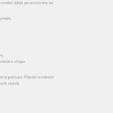
li osobní údaje zpracovávány na
vymaže.
vy,
zováním e-shopu,
í organizaci. Příjemci osobních
vých služeb.