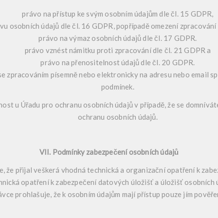
právo na přístup ke svým osobním údajům dle čl. 15 GDPR,
vu osobních údajů dle čl. 16 GDPR, popřípadě omezení zpracování 
právo na výmaz osobních údajů dle čl. 17 GDPR.
právo vznést námitku proti zpracování dle čl. 21 GDPR a
právo na přenositelnost údajů dle čl. 20 GDPR.
e zpracováním písemně nebo elektronicky na adresu nebo email spr
podmínek.
ost u Úřadu pro ochranu osobních údajů v případě, že se domnívát
ochranu osobních údajů.
VII. Podmínky zabezpečení osobních údajů
e, že přijal veškerá vhodná technická a organizační opatření k zab
chnická opatření k zabezpečení datových úložišť a úložišť osobních 
ávce prohlašuje, že k osobním údajům mají přístup pouze jím pověř