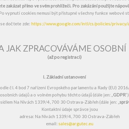
te zakázat přímo ve svém prohlížeči. Pro zakázání použijte nápov
Po vypnutí cookies nemusí být přístupné všechny funkce webové st
e dočtete zde:
https://www.google.com/intl/cs/policies/privac
A JAK ZPRACOVÁVÁME OSOBNÍ
(až po registraci)
I. Základní ustanovení
odle čl. 4 bod 7 nařízení Evropského parlamentu a Rady (EU) 2016
osobních údajů a o volném pohybu těchto údajů (dále jen: „
GDPR
”
sídlem Na Nivách 1339/4, 700 30 Ostrava-Zábřeh (dále jen: „
sprá
Kontaktní údaje správce jsou
adresa: Na Nivách 1339/4, 700 30 Ostrava-Zábřeh
email:
sales@argutec.eu