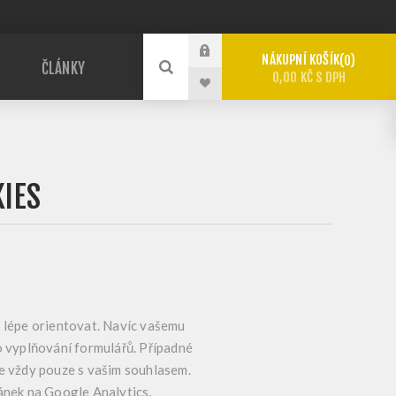
NÁKUPNÍ KOŠÍK
0
ČLÁNKY
0,00 KČ S DPH
IES
e lépe orientovat. Navíc vašemu
o vyplňování formulářů. Případné
le vždy pouze s vašim souhlasem.
ánek na Google Analytics.