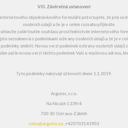
VIII. Závěrečná ustanovení
internetového objednávkového formuláře potvrzujete, že jste se
osobních údajů a že je v celém rozsahu přijímáte.
uhlasíte zaškrtnutím souhlasu prostřednictvím internetového for
 jste seznámen/a s podmínkami ochrany osobních údajů a že je v cel
 podmínky změnit. Novou verzi podmínek ochrany osobních údajů z
Vám zašle novou verzi těchto podmínek Vaši e-mailovou adresu, kte
Tyto podmínky nabývají účinnosti dnem 1.1.2019.
Argutec, s.r.o.
Na Nivách 1339/4
700 30 Ostrava-Zábřeh
sales@argutec.eu
, +420703141903