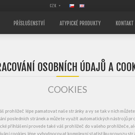
PŘÍSLUŠENSTVÍ
ATYPICKÉ PRODUKTY
KONTAKT
RACOVÁNÍ OSOBNÍCH ÚDAJŮ A COOK
COOKIES
š prohlížeč lépe pamatovat naše stránky a vy se tak v nich můžet
ání posledních stránek a můžete využít automatických nástrojů pr
cké přihlášení provede také váš prohlížeč do vašeho prohlížeče, a
ání cookies lépe vyhodnocovat komplexní statistiku provozu str