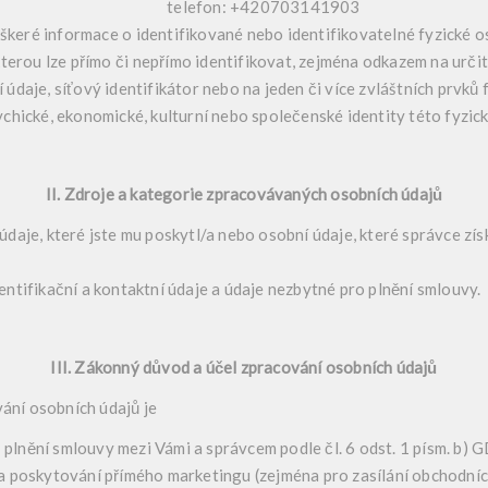
telefon: +420703141903
škeré informace o identifikované nebo identifikovatelné fyzické o
terou lze přímo či nepřímo identifikovat, zejména odkazem na určitý
í údaje, síťový identifikátor nebo na jeden či více zvláštních prvků 
ychické, ekonomické, kulturní nebo společenské identity této fyzic
II. Zdroje a kategorie zpracovávaných osobních údajů
aje, které jste mu poskytl/a nebo osobní údaje, které správce získ
ntifikační a kontaktní údaje a údaje nezbytné pro plnění smlouvy.
III. Zákonný důvod a účel zpracování osobních údajů
ní osobních údajů je
plnění smlouvy mezi Vámi a správcem podle čl. 6 odst. 1 písm. b) 
 poskytování přímého marketingu (zejména pro zasílání obchodních 