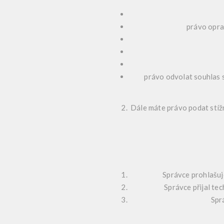
právo opra
právo odvolat souhlas s
Dále máte právo podat stížn
Správce prohlašuj
Správce přijal te
Spr