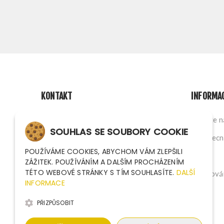
KONTAKT
INFORMA
Na Nivách 1339/4, Ostrava CZ
Napište 
SOUHLAS SE SOUBORY COOKIE
sales@argutec.eu
Všeobecn
POUŽÍVÁME COOKIES, ABYCHOM VÁM ZLEPŠILI
+420 703 141 903
O nás
ZÁŽITEK. POUŽÍVÁNÍM A DALŠÍM PROCHÁZENÍM
TÉTO WEBOVÉ STRÁNKY S TÍM SOUHLASÍTE.
DALŠÍ
+420 703 141 903
Zpracován
INFORMACE
PŘIZPŮSOBIT