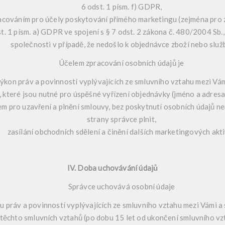
6 odst. 1 písm. f) GDPR,
váním pro účely poskytování přímého marketingu (zejména pro za
st. 1 písm. a) GDPR ve spojení s § 7 odst. 2 zákona č. 480/2004 Sb.
společnosti v případě, že nedošlo k objednávce zboží nebo služ
Účelem zpracování osobních údajů je
výkon práv a povinností vyplývajících ze smluvního vztahu mezi Vám
 které jsou nutné pro úspěšné vyřízení objednávky (jméno a adresa
 pro uzavření a plnění smlouvy, bez poskytnutí osobních údajů nen
strany správce plnit,
zasílání obchodních sdělení a činění dalších marketingových akti
IV. Doba uchovávání údajů
Správce uchovává osobní údaje
 práv a povinností vyplývajících ze smluvního vztahu mezi Vámi a
těchto smluvních vztahů (po dobu 15 let od ukončení smluvního vz