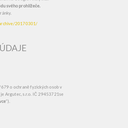
ědu svého prohlížeče.
ránky.
y/archive/20170301/
 ÚDAJE
/679 o ochraně fyzických osob v
) je Argutec, s.r.o. IČ 29453721se
vce
“).