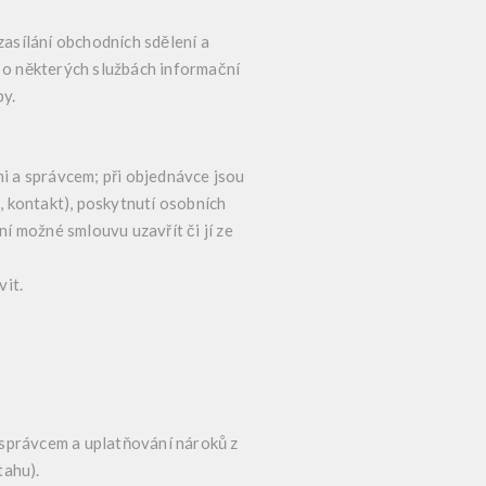
sílání obchodních sdělení a
, o některých službách informační
by.
i a správcem; při objednávce jsou
, kontakt), poskytnutí osobních
í možné smlouvu uzavřít či jí ze
vit.
 správcem a uplatňování nároků z
tahu).