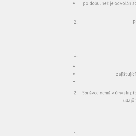
po dobu, než je odvolán s
P
zajišťují
Správce nemá v úmyslu pře
údajů 