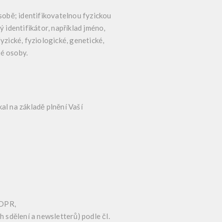
sobě; identifikovatelnou fyzickou
 identifikátor, například jméno,
fyzické, fyziologické, genetické,
ké osoby.
al na základě plnění Vaší
GDPR,
sdělení a newsletterů) podle čl.